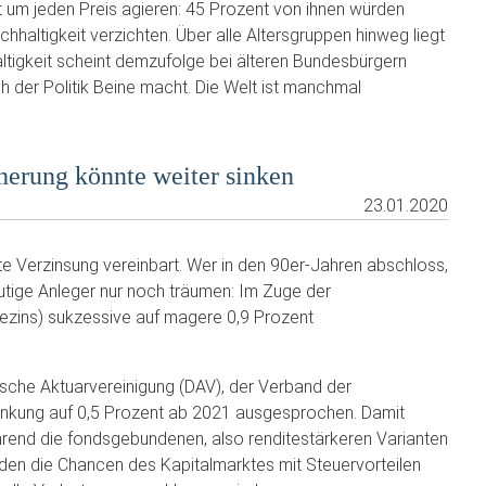
t um jeden Preis agieren: 45 Prozent von ihnen würden
hhaltigkeit verzichten. Über alle Altersgruppen hinweg liegt
altigkeit scheint demzufolge bei älteren Bundesbürgern
ch der Politik Beine macht. Die Welt ist manchmal
herung könnte weiter sinken
23.01.2020
te Verzinsung vereinbart. Wer in den 90er-Jahren abschloss,
utige Anleger nur noch träumen: Im Zuge der
ezins) sukzessive auf magere 0,9 Prozent
tsche Aktuarvereinigung (DAV), der Verband der
senkung auf 0,5 Prozent ab 2021 ausgesprochen. Damit
ährend die fondsgebundenen, also renditestärkeren Varianten
inden die Chancen des Kapitalmarktes mit Steuervorteilen