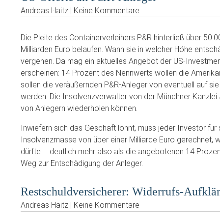
Andreas Haitz | Keine Kommentare
Die Pleite des Containerverleihers P&R hinterließ über 50.0
Milliarden Euro belaufen. Wann sie in welcher Höhe entschä
vergehen. Da mag ein aktuelles Angebot der US-Investme
erscheinen: 14 Prozent des Nennwerts wollen die Amerikan
sollen die veräußernden P&R-Anleger von eventuell auf s
werden. Die Insolvenzverwalter von der Münchner Kanzlei 
von Anlegern wiederholen können.
Inwiefern sich das Geschäft lohnt, muss jeder Investor für
Insolvenzmasse von über einer Milliarde Euro gerechnet, w
dürfte – deutlich mehr also als die angebotenen 14 Prozen
Weg zur Entschädigung der Anleger.
Restschuldversicherer: Widerrufs-Aufklä
Andreas Haitz | Keine Kommentare