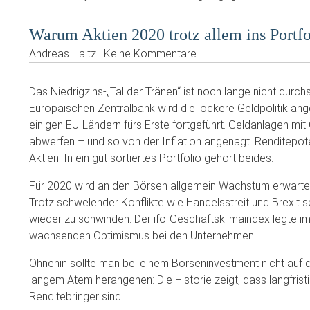
Warum Aktien 2020 trotz allem ins Portf
Andreas Haitz | Keine Kommentare
Das Niedrigzins-„Tal der Tränen“ ist noch lange nicht durc
Europäischen Zentralbank wird die lockere Geldpolitik an
einigen EU-Ländern fürs Erste fortgeführt. Geldanlagen mi
abwerfen – und so von der Inflation angenagt. Renditepote
Aktien. In ein gut sortiertes Portfolio gehört beides.
Für 2020 wird an den Börsen allgemein Wachstum erwartet
Trotz schwelender Konflikte wie Handelsstreit und Brexi
wieder zu schwinden. Der ifo-Geschäftsklimaindex legte im
wachsenden Optimismus bei den Unternehmen.
Ohnehin sollte man bei einem Börseninvestment nicht auf 
langem Atem herangehen: Die Historie zeigt, dass langfristi
Renditebringer sind.