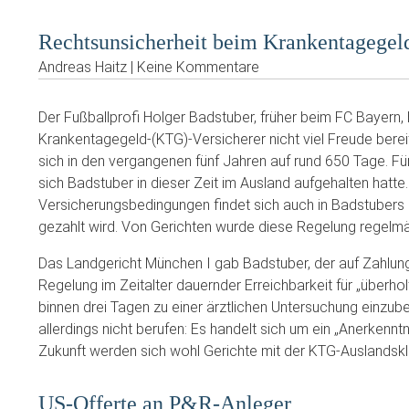
Rechtsunsicherheit beim Krankentagegel
Andreas Haitz | Keine Kommentare
Der Fußballprofi Holger Badstuber, früher beim FC Bayern, 
Krankentagegeld-(KTG)-Versicherer nicht viel Freude berei
sich in den vergangenen fünf Jahren auf rund 650 Tage. Für
sich Badstuber in dieser Zeit im Ausland aufgehalten hatte
Versicherungsbedingungen findet sich auch in Badstubers e
gezahlt wird. Von Gerichten wurde diese Regelung regelmäß
Das Landgericht München I gab Badstuber, der auf Zahlung 
Regelung im Zeitalter dauernder Erreichbarkeit für „überho
binnen drei Tagen zu einer ärztlichen Untersuchung einzu
allerdings nicht berufen: Es handelt sich um ein „Anerkenntnis
Zukunft werden sich wohl Gerichte mit der KTG-Auslandsk
US-Offerte an P&R-Anleger