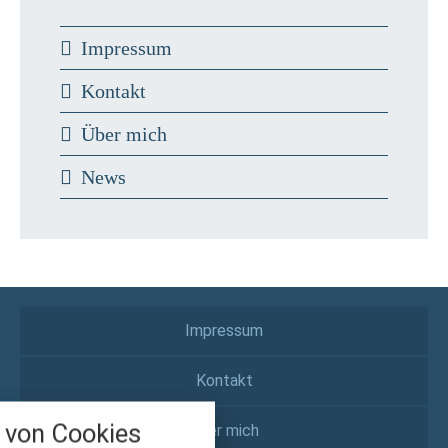
Impressum
Kontakt
Über mich
News
Impressum
Kontakt
nstellungen
über alle verwendeten Cookies und
von Cookies
Über mich
chkeit folgende Kategorien zu