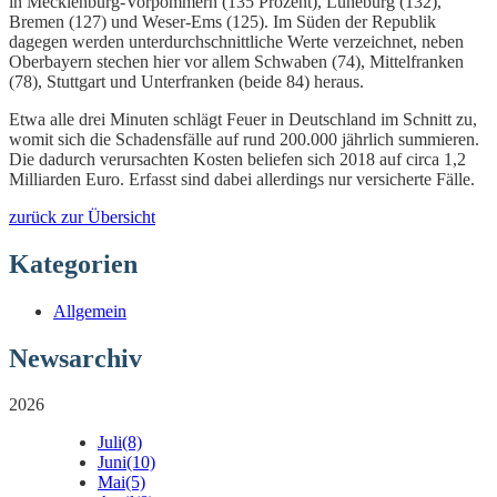
in Mecklenburg-Vorpommern (135 Prozent), Lüneburg (132),
Bremen (127) und Weser-Ems (125). Im Süden der Republik
dagegen werden unterdurchschnittliche Werte verzeichnet, neben
Oberbayern stechen hier vor allem Schwaben (74), Mittelfranken
(78), Stuttgart und Unterfranken (beide 84) heraus.
Etwa alle drei Minuten schlägt Feuer in Deutschland im Schnitt zu,
womit sich die Schadensfälle auf rund 200.000 jährlich summieren.
Die dadurch verursachten Kosten beliefen sich 2018 auf circa 1,2
Milliarden Euro. Erfasst sind dabei allerdings nur versicherte Fälle.
zurück zur Übersicht
Kategorien
Allgemein
Newsarchiv
2026
Juli
(8)
Juni
(10)
Mai
(5)