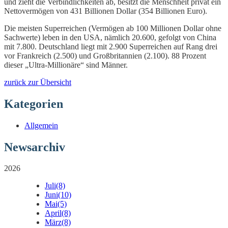
und zieht die Verbindlichkeiten ab, besitzt die Menschheit privat ein
Nettovermögen von 431 Billionen Dollar (354 Billionen Euro).
Die meisten Superreichen (Vermögen ab 100 Millionen Dollar ohne
Sachwerte) leben in den USA, nämlich 20.600, gefolgt von China
mit 7.800. Deutschland liegt mit 2.900 Superreichen auf Rang drei
vor Frankreich (2.500) und Großbritannien (2.100). 88 Prozent
dieser „Ultra-Millionäre“ sind Männer.
zurück zur Übersicht
Kategorien
Allgemein
Newsarchiv
2026
Juli
(8)
Juni
(10)
Mai
(5)
April
(8)
März
(8)