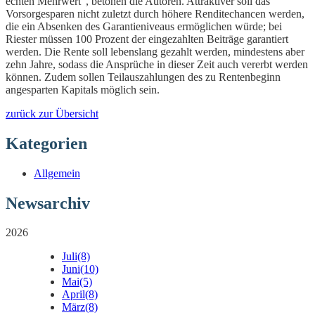
echten Mehrwert“, betonen die Autoren. Attraktiver soll das
Vorsorgesparen nicht zuletzt durch höhere Renditechancen werden,
die ein Absenken des Garantieniveaus ermöglichen würde; bei
Riester müssen 100 Prozent der eingezahlten Beiträge garantiert
werden. Die Rente soll lebenslang gezahlt werden, mindestens aber
zehn Jahre, sodass die Ansprüche in dieser Zeit auch vererbt werden
können. Zudem sollen Teilauszahlungen des zu Rentenbeginn
angesparten Kapitals möglich sein.
zurück zur Übersicht
Kategorien
Allgemein
Newsarchiv
2026
Juli
(8)
Juni
(10)
Mai
(5)
April
(8)
März
(8)