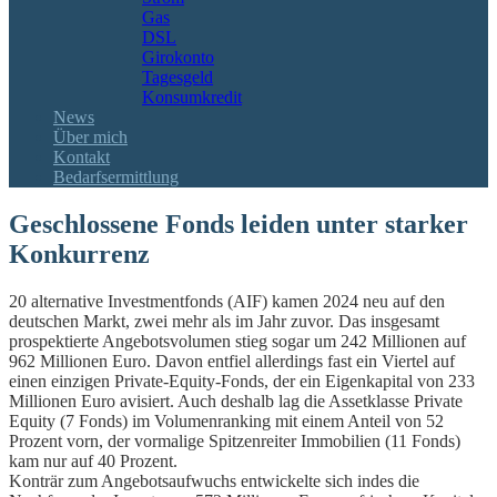
Gas
DSL
Girokonto
Tagesgeld
Konsumkredit
News
Über mich
Kontakt
Bedarfsermittlung
Geschlossene Fonds leiden unter starker
Konkurrenz
20 alternative Investmentfonds (AIF) kamen 2024 neu auf den
deutschen Markt, zwei mehr als im Jahr zuvor. Das insgesamt
prospektierte Angebotsvolumen stieg sogar um 242 Millionen auf
962 Millionen Euro. Davon entfiel allerdings fast ein Viertel auf
einen einzigen Private-Equity-Fonds, der ein Eigenkapital von 233
Millionen Euro avisiert. Auch deshalb lag die Assetklasse Private
Equity (7 Fonds) im Volumenranking mit einem Anteil von 52
Prozent vorn, der vormalige Spitzenreiter Immobilien (11 Fonds)
kam nur auf 40 Prozent.
Konträr zum Angebotsaufwuchs entwickelte sich indes die