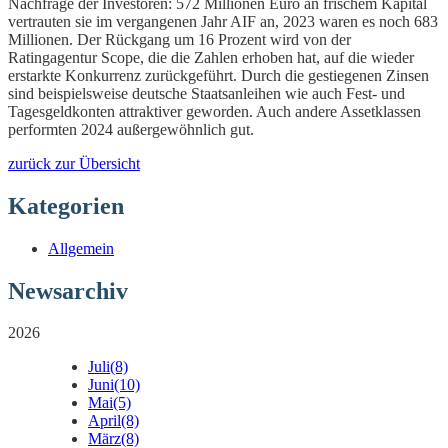
Nachfrage der Investoren: 572 Millionen Euro an frischem Kapital
vertrauten sie im vergangenen Jahr AIF an, 2023 waren es noch 683
Millionen. Der Rückgang um 16 Prozent wird von der
Ratingagentur Scope, die die Zahlen erhoben hat, auf die wieder
erstarkte Konkurrenz zurückgeführt. Durch die gestiegenen Zinsen
sind beispielsweise deutsche Staatsanleihen wie auch Fest- und
Tagesgeldkonten attraktiver geworden. Auch andere Assetklassen
performten 2024 außergewöhnlich gut.
zurück zur Übersicht
Kategorien
Allgemein
Newsarchiv
2026
Juli
(8)
Juni
(10)
Mai
(5)
April
(8)
März
(8)