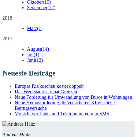
Oktober
(10)
September
(12)
2018
März
(1)
2017
August
(14)
Juli
(1)
Juni
(12)
Neueste Beiträge
Europas Risikoscheu kostet doppelt
Das Werkstattrisiko hat Grenzen
Neue Förderung für Umwandlung von Büros in Wohnungen
Neue Herausforderung für Versicherer: KI-gestützte
Betrugsversuche
Vorsicht vor Links und Telefonnummern in SMS
Andreas Haitz