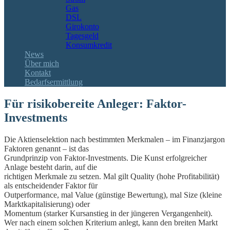
Gas
DSL
Girokonto
Tagesgeld
Konsumkredit
News
Über mich
Kontakt
Bedarfsermittlung
Für risikobereite Anleger: Faktor-
Investments
Die Aktienselektion nach bestimmten Merkmalen – im Finanzjargon
Faktoren genannt – ist das
Grundprinzip von Faktor-Investments. Die Kunst erfolgreicher
Anlage besteht darin, auf die
richtigen Merkmale zu setzen. Mal gilt Quality (hohe Profitabilität)
als entscheidender Faktor für
Outperformance, mal Value (günstige Bewertung), mal Size (kleine
Marktkapitalisierung) oder
Momentum (starker Kursanstieg in der jüngeren Vergangenheit).
Wer nach einem solchen Kriterium anlegt, kann den breiten Markt