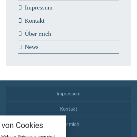
Impressum
Kontakt
Über mich
News
Impressum
Kontakt
nstellungen
über alle verwendeten Cookies und
von Cookies
Über mich
chkeit folgende Kategorien zu
r zu blockieren.
 Website. Einige von ihnen sind