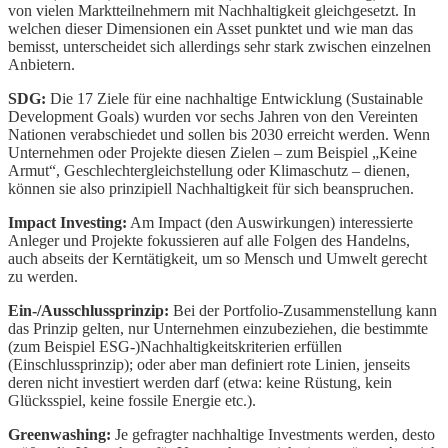
von vielen Marktteilnehmern mit Nachhaltigkeit gleichgesetzt. In
welchen dieser Dimensionen ein Asset punktet und wie man das
bemisst, unterscheidet sich allerdings sehr stark zwischen einzelnen
Anbietern.
SDG:
Die 17 Ziele für eine nachhaltige Entwicklung (Sustainable
Development Goals) wurden vor sechs Jahren von den Vereinten
Nationen verabschiedet und sollen bis 2030 erreicht werden. Wenn
Unternehmen oder Projekte diesen Zielen – zum Beispiel „Keine
Armut“, Geschlechtergleichstellung oder Klimaschutz – dienen,
können sie also prinzipiell Nachhaltigkeit für sich beanspruchen.
Impact Investing:
Am Impact (den Auswirkungen) interessierte
Anleger und Projekte fokussieren auf alle Folgen des Handelns,
auch abseits der Kerntätigkeit, um so Mensch und Umwelt gerecht
zu werden.
Ein-/Ausschlussprinzip:
Bei der Portfolio-Zusammenstellung kann
das Prinzip gelten, nur Unternehmen einzubeziehen, die bestimmte
(zum Beispiel ESG-)Nachhaltigkeitskriterien erfüllen
(Einschlussprinzip); oder aber man definiert rote Linien, jenseits
deren nicht investiert werden darf (etwa: keine Rüstung, kein
Glücksspiel, keine fossile Energie etc.).
Greenwashing:
Je gefragter nachhaltige Investments werden, desto