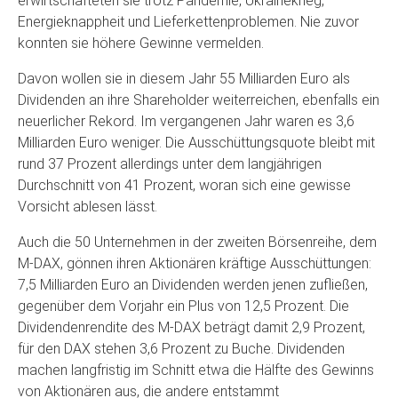
erwirtschafteten sie trotz Pandemie, Ukrainekrieg,
Energieknappheit und Lieferkettenproblemen. Nie zuvor
konnten sie höhere Gewinne vermelden.
Davon wollen sie in diesem Jahr 55 Milliarden Euro als
Dividenden an ihre Shareholder weiterreichen, ebenfalls ein
neuerlicher Rekord. Im vergangenen Jahr waren es 3,6
Milliarden Euro weniger. Die Ausschüttungsquote bleibt mit
rund 37 Prozent allerdings unter dem langjährigen
Durchschnitt von 41 Prozent, woran sich eine gewisse
Vorsicht ablesen lässt.
Auch die 50 Unternehmen in der zweiten Börsenreihe, dem
M-DAX, gönnen ihren Aktionären kräftige Ausschüttungen:
7,5 Milliarden Euro an Dividenden werden jenen zufließen,
gegenüber dem Vorjahr ein Plus von 12,5 Prozent. Die
Dividendenrendite des M-DAX beträgt damit 2,9 Prozent,
für den DAX stehen 3,6 Prozent zu Buche. Dividenden
machen langfristig im Schnitt etwa die Hälfte des Gewinns
von Aktionären aus, die andere entstammt