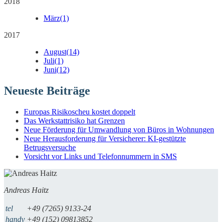
2018
März
(1)
2017
August
(14)
Juli
(1)
Juni
(12)
Neueste Beiträge
Europas Risikoscheu kostet doppelt
Das Werkstattrisiko hat Grenzen
Neue Förderung für Umwandlung von Büros in Wohnungen
Neue Herausforderung für Versicherer: KI-gestützte
Betrugsversuche
Vorsicht vor Links und Telefonnummern in SMS
Andreas Haitz
tel
+49 (7265) 9133-24
handy
+49 (152) 09813852