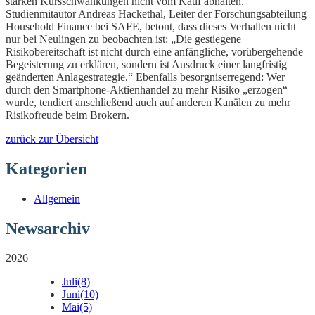
starken Kursschwankungen nicht vom Kauf abhalten.
Studienmitautor Andreas Hackethal, Leiter der Forschungsabteilung
Household Finance bei SAFE, betont, dass dieses Verhalten nicht
nur bei Neulingen zu beobachten ist: „Die gestiegene
Risikobereitschaft ist nicht durch eine anfängliche, vorübergehende
Begeisterung zu erklären, sondern ist Ausdruck einer langfristig
geänderten Anlagestrategie.“ Ebenfalls besorgniserregend: Wer
durch den Smartphone-Aktienhandel zu mehr Risiko „erzogen“
wurde, tendiert anschließend auch auf anderen Kanälen zu mehr
Risikofreude beim Brokern.
zurück zur Übersicht
Kategorien
Allgemein
Newsarchiv
2026
Juli
(8)
Juni
(10)
Mai
(5)